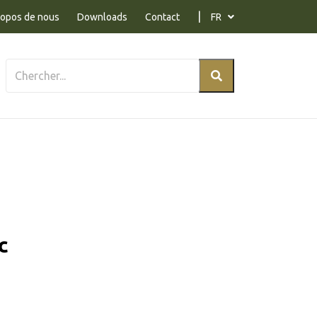
ropos de nous
Downloads
Contact
FR
c