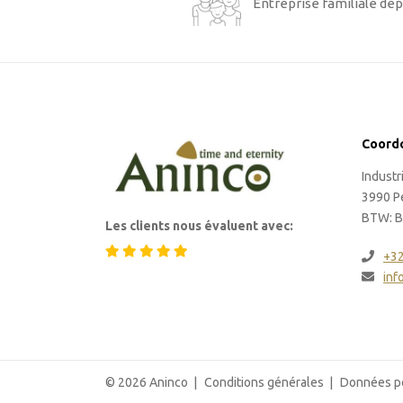
Entreprise familiale dep
Coord
Indust
3990 P
BTW: B
Les clients nous évaluent avec:
+3
inf
© 2026 Aninco
Conditions générales
Données p