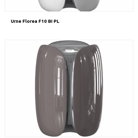
Urne Florea F10 BI PL