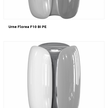
Urne Florea F10 BI PE