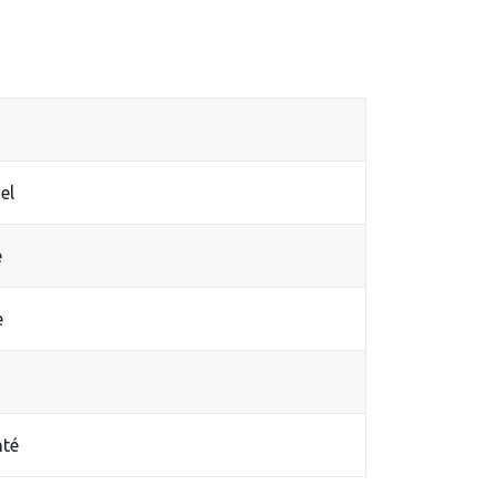
el
é
e
nté