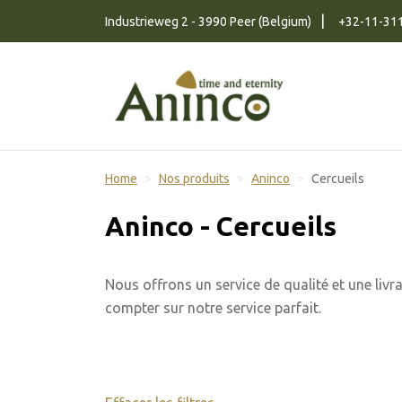
Naar inhoud
Industrieweg 2 - 3990 Peer (Belgium)
+32-11-31
Home
Nos produits
Aninco
Cercueils
Aninco - Cercueils
Nous offrons un service de qualité et une liv
compter sur notre service parfait.