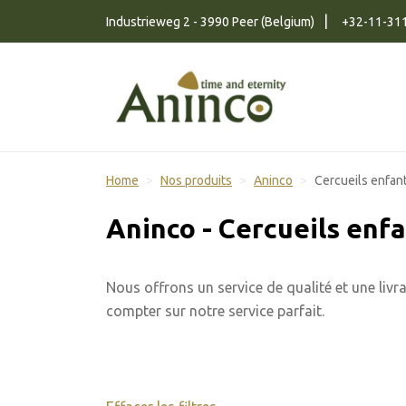
Naar inhoud
Industrieweg 2 - 3990 Peer (Belgium)
+32-11-31
Home
Nos produits
Aninco
Cercueils enfan
Aninco - Cercueils enf
Nous offrons un service de qualité et une liv
compter sur notre service parfait.