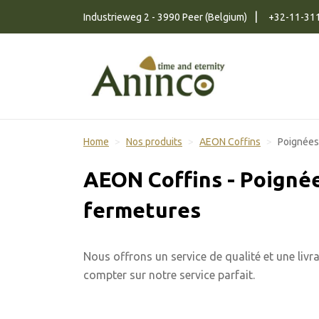
Naar inhoud
Industrieweg 2 - 3990 Peer (Belgium)
+32-11-31
Home
Nos produits
AEON Coffins
Poignées
AEON Coffins - Poignée
fermetures
Nous offrons un service de qualité et une liv
compter sur notre service parfait.