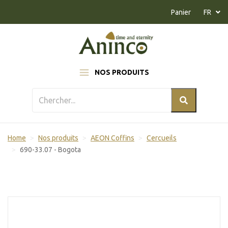
Naar inhoud
Panier
FR
NOS PRODUITS
Home
Nos produits
AEON Coffins
Cercueils
690-33.07 - Bogota