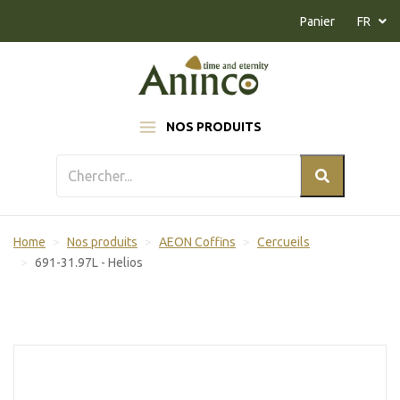
Naar inhoud
Panier
FR
NOS PRODUITS
Home
Nos produits
AEON Coffins
Cercueils
691-31.97L - Helios