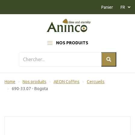
Naar inhoud
Panier
FR
NOS PRODUITS
Home
Nos produits
AEON Coffins
Cercueils
690-33.07 - Bogota