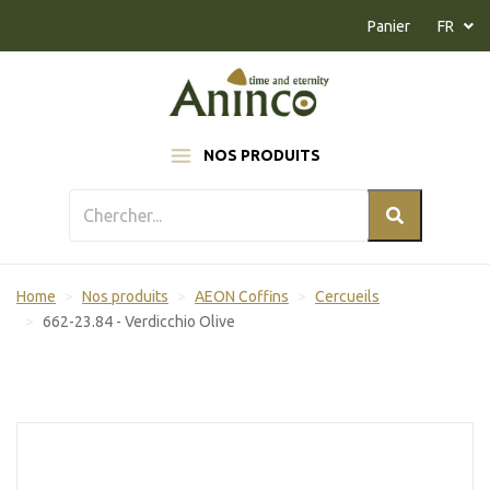
Naar inhoud
Panier
FR
NOS PRODUITS
Home
Nos produits
AEON Coffins
Cercueils
662-23.84 - Verdicchio Olive