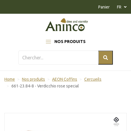
Naar inhoud
Panier
FR
NOS PRODUITS
Home
Nos produits
AEON Coffins
Cercueils
661-23.84-8 - Verdicchio rose special