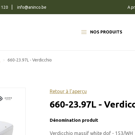
1120
info@aninco.be
A p
NOS PRODUITS
s
660-23.97L - Verdicchio
Retour à l'aperçu
660-23.97L - Verdic
Dénomination produit
Verdicchio massif white dof - 153/WH