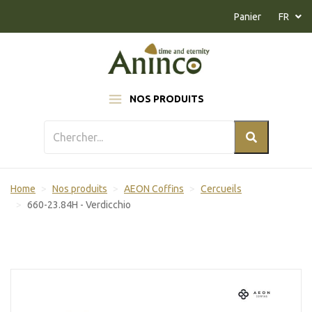
Naar inhoud
Panier
FR
NOS PRODUITS
Home
Nos produits
AEON Coffins
Cercueils
660-23.84H - Verdicchio