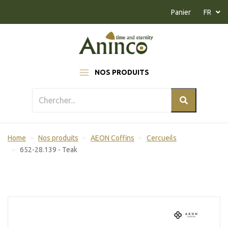
Naar inhoud
Panier
FR
NOS PRODUITS
Home
Nos produits
AEON Coffins
Cercueils
652-28.139 - Teak