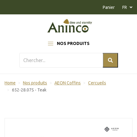
Naar inhoud
Panier
FR
NOS PRODUITS
Home
Nos produits
AEON Coffins
Cercueils
652-28.07S - Teak