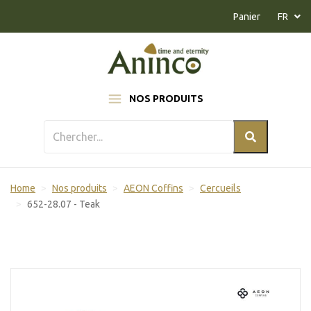
Naar inhoud
Panier
FR
NOS PRODUITS
Home
Nos produits
AEON Coffins
Cercueils
652-28.07 - Teak