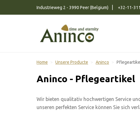
Naar inhoud
Industrieweg 2 - 3990 Peer (Belgium)
+32-11-31
Home
Unsere Producte
Aninco
Pflegeartike
Aninco - Pflegeartikel
Wir bieten qualitativ hochwertigen Service un
unseren perfekten Service können Sie sich verl