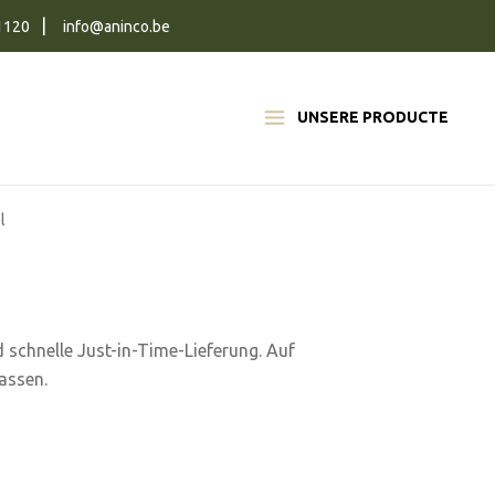
1120
info@aninco.be
UNSERE PRODUCTE
l
d schnelle Just-in-Time-Lieferung. Auf
assen.