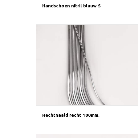
Handschoen nitril blauw S
Hechtnaald recht 100mm.