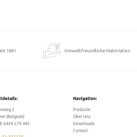
eit 1881
Umweltfreundliche Materialien
tdetails:
Navigation:
rieweg 2
Producte
eer (Belgium)
Über Uns
E 0439.279.445
Downloads
Contact
2-11-311120