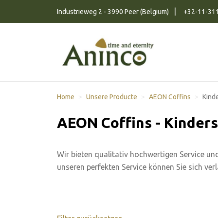
Naar inhoud
Industrieweg 2 - 3990 Peer (Belgium)
+32-11-31
Home
Unsere Producte
AEON Coffins
Kind
AEON Coffins - Kinder
Wir bieten qualitativ hochwertigen Service un
unseren perfekten Service können Sie sich verl