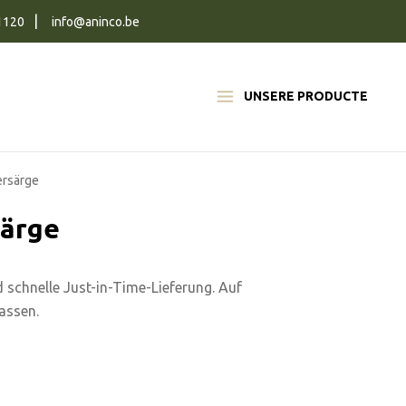
1120
info@aninco.be
UNSERE PRODUCTE
ersärge
särge
d schnelle Just-in-Time-Lieferung. Auf
assen.