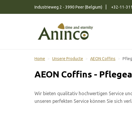
Naar inhoud
Industrieweg 2 - 3990 Peer (Belgium)
+32-11-31
Home
Unsere Producte
AEON Coffins
Pfleg
AEON Coffins - Pflegea
Wir bieten qualitativ hochwertigen Service un
unseren perfekten Service können Sie sich verl