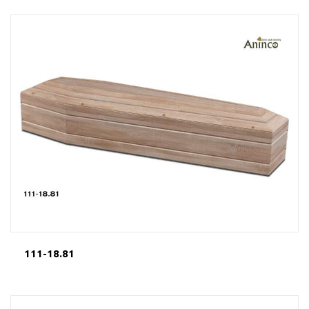
111-18.81