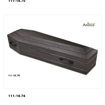
111-18.70
111-18.76