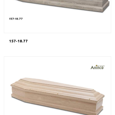
157-18.77