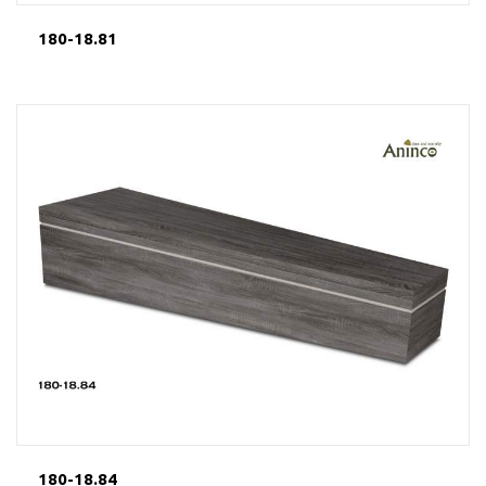
180-18.81
180-18.84