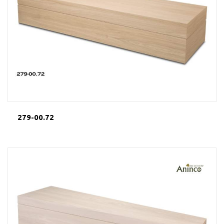
279-00.72