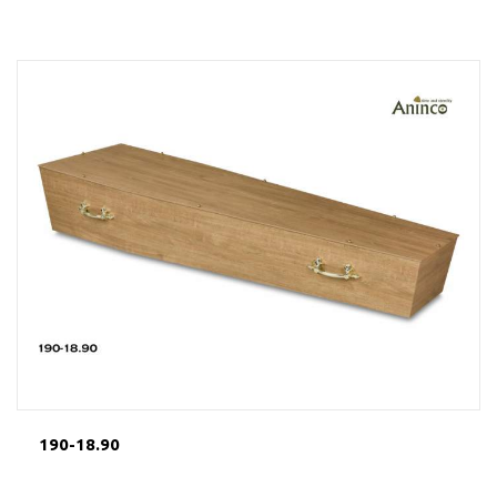
190-18.90