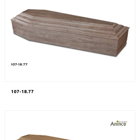
107-18.77