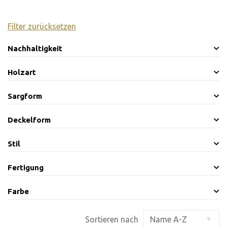
Filter zurücksetzen
Nachhaltigkeit
Holzart
Sargform
Deckelform
Stil
Fertigung
Farbe
Sortieren nach