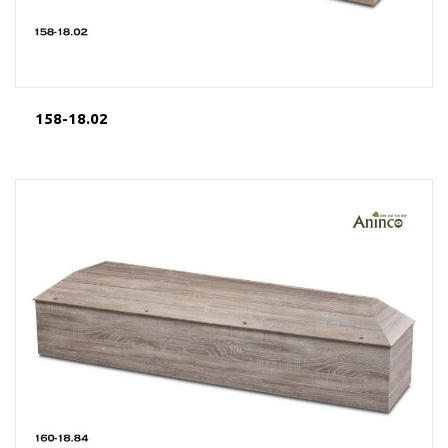
158-18.02