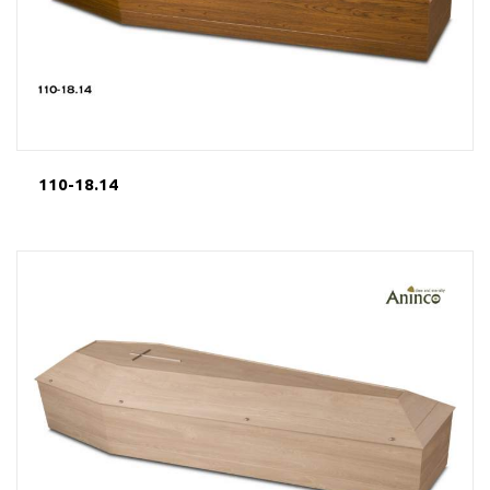
110-18.14