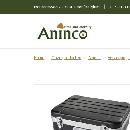
Naar inhoud
Industrieweg 2 - 3990 Peer (Belgium)
+32-11-31
Home
Onze producten
Aninco
Verzorgings