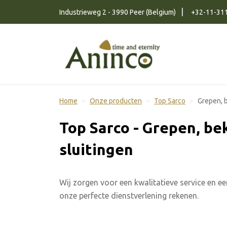
Naar inhoud
Industrieweg 2 - 3990 Peer (Belgium)
+32-11-31
Home
Onze producten
Top Sarco
Grepen, 
Top Sarco - Grepen, be
sluitingen
Wij zorgen voor een kwalitatieve service en een
onze perfecte dienstverlening rekenen.