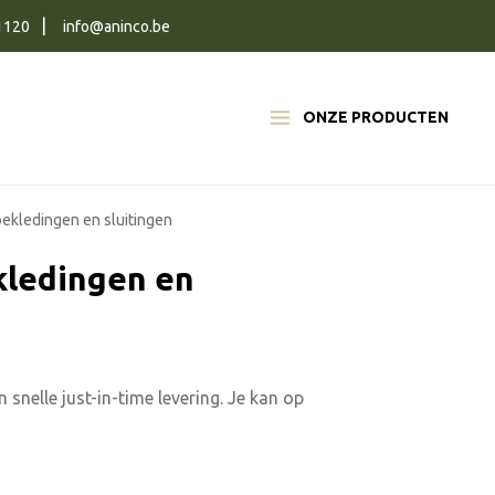
1120
info@aninco.be
ONZE PRODUCTEN
bekledingen en sluitingen
kledingen en
 snelle just-in-time levering. Je kan op