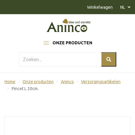
Naar inhoud
Winkelwagen
NL
ONZE PRODUCTEN
Home
Onze producten
Aninco
Verzorgingsartikelen
Pincet L 20cm.