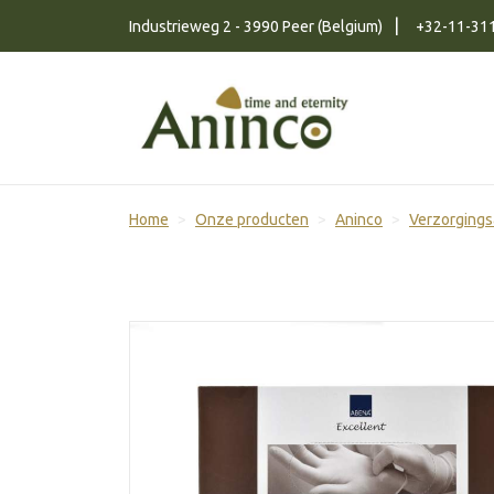
Naar inhoud
Industrieweg 2 - 3990 Peer (Belgium)
+32-11-31
Home
Onze producten
Aninco
Verzorgings