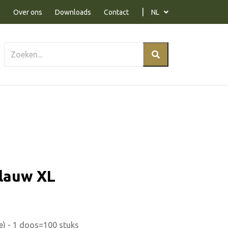
Over ons
Downloads
Contact
NL
blauw XL
ge) - 1 doos=100 stuks