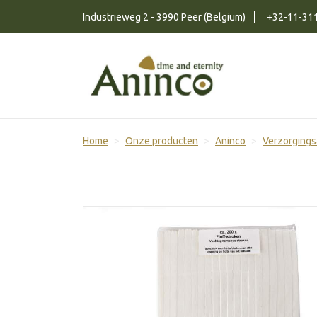
Naar inhoud
Industrieweg 2 - 3990 Peer (Belgium)
+32-11-31
Home
Onze producten
Aninco
Verzorgings