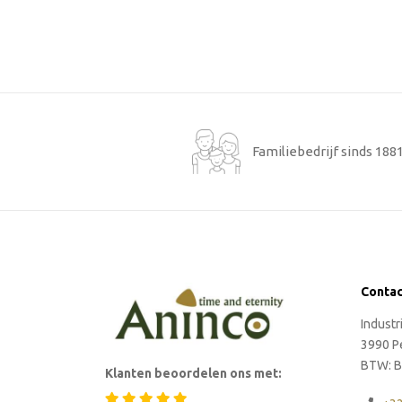
Familiebedrijf sinds 188
Conta
Indust
3990 P
BTW: B
Klanten beoordelen ons met: