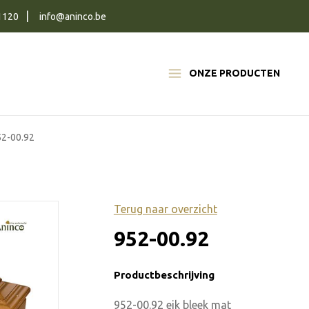
1120
info@aninco.be
ONZE PRODUCTEN
52-00.92
Terug naar overzicht
952-00.92
Productbeschrijving
952-00.92 eik bleek mat