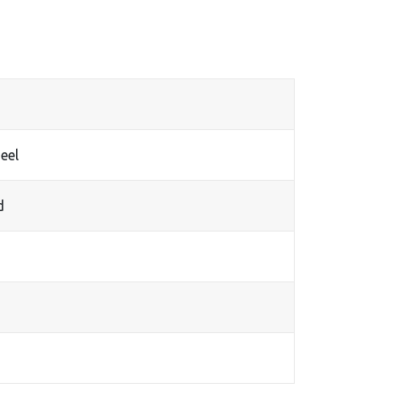
eel
d