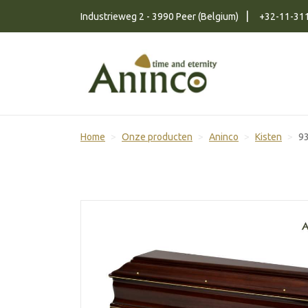
Naar inhoud
Industrieweg 2 - 3990 Peer (Belgium)
+32-11-31
Home
Onze producten
Aninco
Kisten
9