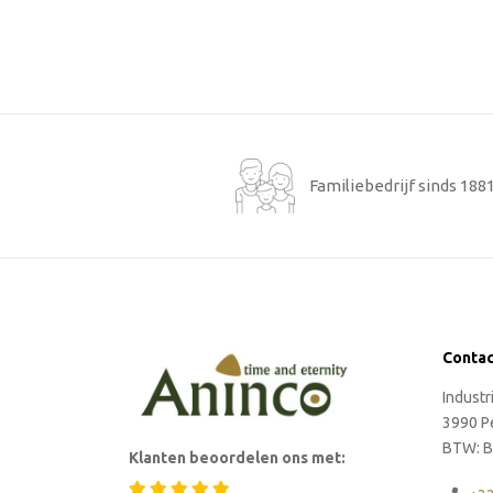
Familiebedrijf sinds 188
Conta
Indust
3990 P
BTW: B
Klanten beoordelen ons met: