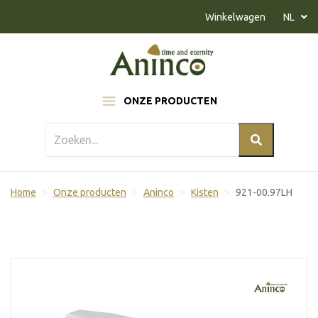
Naar inhoud
Winkelwagen
NL
ONZE PRODUCTEN
Home
Onze producten
Aninco
Kisten
921-00.97LH