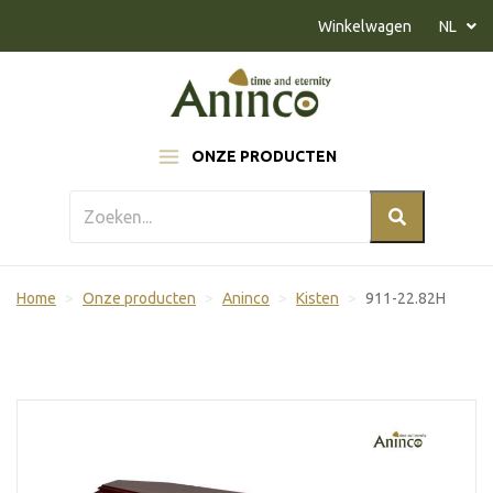
Naar inhoud
Winkelwagen
NL
ONZE PRODUCTEN
Home
Onze producten
Aninco
Kisten
911-22.82H