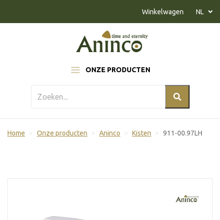
Naar inhoud
Winkelwagen
NL
ONZE PRODUCTEN
Home
Onze producten
Aninco
Kisten
911-00.97LH