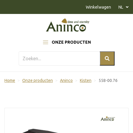
Naar inhoud
Winkelwagen
NL
ONZE PRODUCTEN
Home
Onze producten
Aninco
Kisten
558-00.76