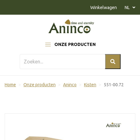
Naar inhoud
Winkelwagen
NL
ONZE PRODUCTEN
Home
Onze producten
Aninco
Kisten
551-00.72