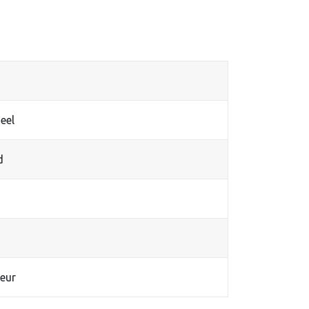
eel
d
eur