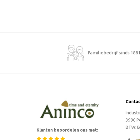
Familiebedrijf sinds 188
Conta
Indust
3990 P
BTW: B
Klanten beoordelen ons met: