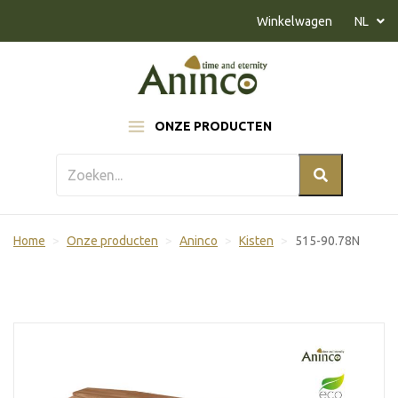
Naar inhoud
Winkelwagen
NL
ONZE PRODUCTEN
Home
Onze producten
Aninco
Kisten
515-90.78N