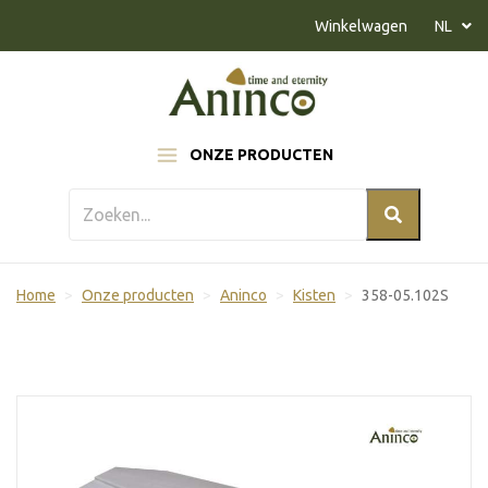
Naar inhoud
Winkelwagen
NL
ONZE PRODUCTEN
Home
Onze producten
Aninco
Kisten
358-05.102S