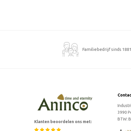
Familiebedrijf sinds 188
Conta
Indust
3990 P
BTW: B
Klanten beoordelen ons met: