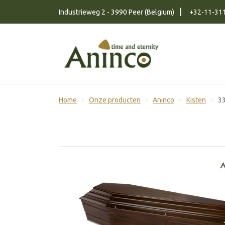
Naar inhoud
Industrieweg 2 - 3990 Peer (Belgium)
+32-11-31
Home
Onze producten
Aninco
Kisten
3