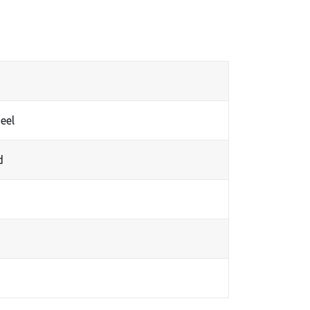
eel
d