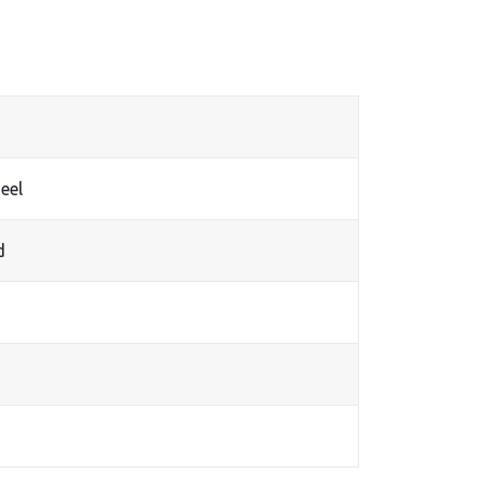
eel
d