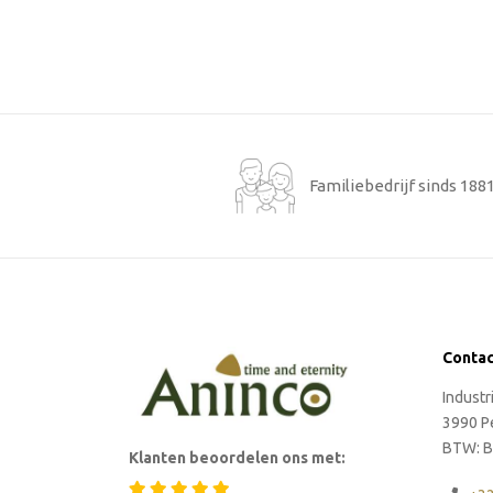
Familiebedrijf sinds 188
Conta
Indust
3990 P
BTW: B
Klanten beoordelen ons met: