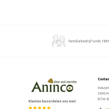
Familiebedrijf sinds 188
Conta
Indust
3990 P
BTW: B
Klanten beoordelen ons met: