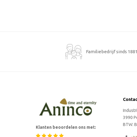
Familiebedrijf sinds 188
Conta
Indust
3990 P
BTW: B
Klanten beoordelen ons met: