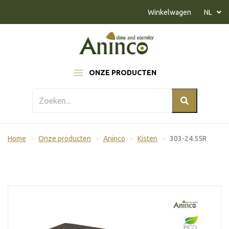
Naar inhoud
Winkelwagen
NL
ONZE PRODUCTEN
Home
Onze producten
Aninco
Kisten
303-24.55R