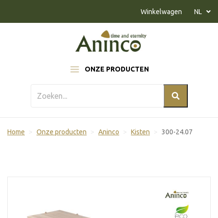
Naar inhoud
Winkelwagen
NL
ONZE PRODUCTEN
Home
Onze producten
Aninco
Kisten
300-24.07