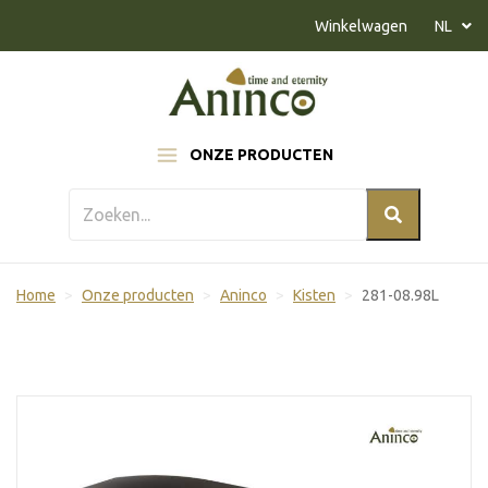
Naar inhoud
Winkelwagen
NL
ONZE PRODUCTEN
Home
Onze producten
Aninco
Kisten
281-08.98L