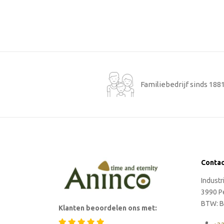
Familiebedrijf sinds 188
Conta
Indust
3990 P
BTW: B
Klanten beoordelen ons met: