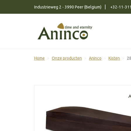
Naar inhoud
Industrieweg 2 - 3990 Peer (Belgium)
+32-11-31
Home
Onze producten
Aninco
Kisten
2