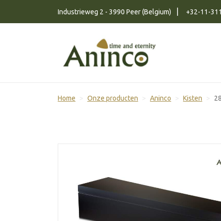
Naar inhoud
Industrieweg 2 - 3990 Peer (Belgium)
+32-11-31
Home
Onze producten
Aninco
Kisten
2