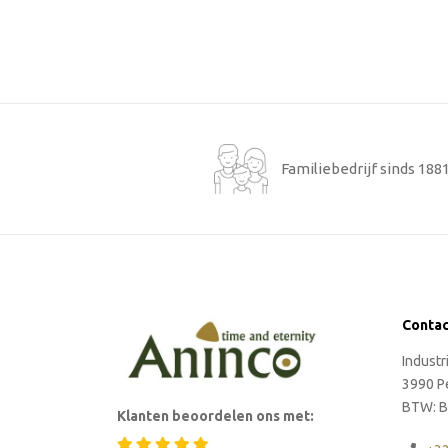
Familiebedrijf sinds 188
Conta
Indust
3990 P
BTW: B
Klanten beoordelen ons met: