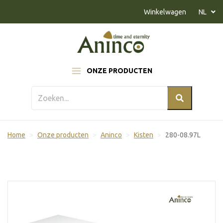
Naar inhoud
Winkelwagen
NL
ONZE PRODUCTEN
Home
Onze producten
Aninco
Kisten
280-08.97L