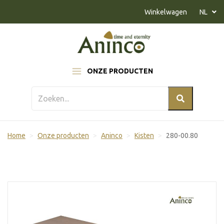
Naar inhoud
Winkelwagen
NL
ONZE PRODUCTEN
Home
Onze producten
Aninco
Kisten
280-00.80