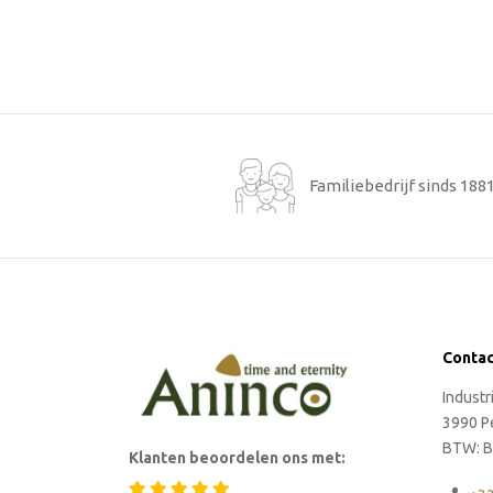
Familiebedrijf sinds 188
Conta
Indust
3990 P
BTW: B
Klanten beoordelen ons met: