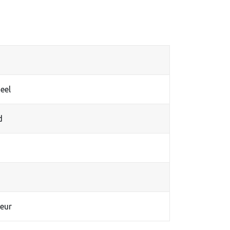
eel
d
eur