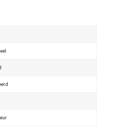
eel
d
eerd
eur