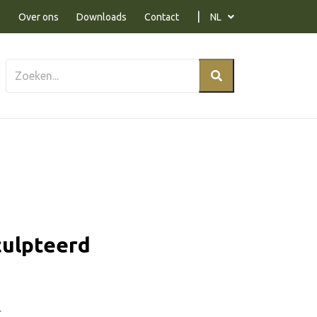
Over ons
Downloads
Contact
NL
culpteerd
r