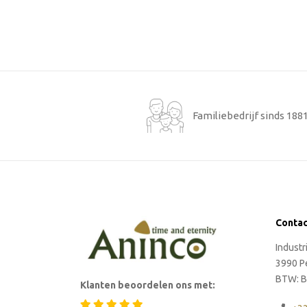
Familiebedrijf sinds 188
Conta
Indust
3990 P
BTW: B
Klanten beoordelen ons met: