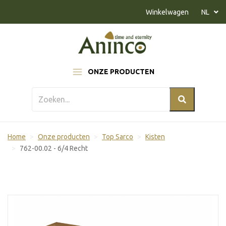
Naar inhoud
Winkelwagen
NL
ONZE PRODUCTEN
Home
Onze producten
Top Sarco
Kisten
762-00.02 - 6/4 Recht